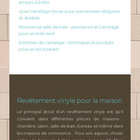
erreurs à éviter
Quel carrelage choisir pour une terrasse élégante
et durable
Rénover sa salle de bain : astuces sol et carrelage
pour un look neuf
Entretien du carrelage : techniques et produits
pour un sol éclatant
Revêtement vinyle pour la maison
Le principal atout d’un revêtement vinyle est qu’il
convient dans différentes pièces de maisons :
chambre, salon, salle de bain, bureau et même dans
les maisons de commerce… Pour son aspect, choisir