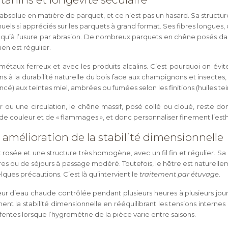
bsolue en matière de parquet, et ce n’est pas un hasard. Sa structu
nuels si appréciés sur les parquets à grand format. Ses fibres longue
s qu’à l’usure par abrasion. De nombreux parquets en chêne posés d
en est régulier.
taux ferreux et avec les produits alcalins. C’est pourquoi on évite 
 à la durabilité naturelle du bois face aux champignons et insectes, s
cé) aux teintes miel, ambrées ou fumées selon les finitions (huiles t
u une circulation, le chêne massif, posé collé ou cloué, reste donc 
e couleur et de « flammages », et donc personnaliser finement l’esthét
amélioration de la stabilité dimensionnelle
t rosée et une structure très homogène, avec un fil fin et régulier. 
es ou de séjours à passage modéré. Toutefois, le hêtre est naturellem
lques précautions. C’est là qu’intervient le
traitement par étuvage
.
eur d’eau chaude contrôlée pendant plusieurs heures à plusieurs jou
ent la stabilité dimensionnelle en rééquilibrant les tensions internes
 fentes lorsque l’hygrométrie de la pièce varie entre saisons.