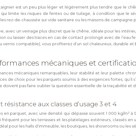
ignier est un peu plus léger et légèrement plus tendre que le chêne,
e qui limite les risques de fentes ou de tuilage, à condition que le s
, les rez-de-chaussée sur vide sanitaire ou les maisons de campagne p
e, avec un veinage plus discret que le chêne, idéale pour les intérieur
ition ou laisser des traces en cas de contact prolongé avec de l’eau fe
u vernis compatible), vous profiterez d’un sol chaleureux, durable et 
erformances mécaniques et certificati
mances mécaniques remarquables, leur stabilité et leur palette chrom
nces de choix pour les parquets soumis à des exigences fortes, qu’il s
vent pas faire oublier la question essentielle de la traçabilité et de
et résistance aux classes d’usage 3 et 4
isées en parquet, avec une densité qui dépasse souvent 1 000 kg/m³ à
réquent pour les terrasses et les platelages extérieurs, classés en u
 idéal pour les halls d’immeuble, les boutiques, les showrooms ou les séj