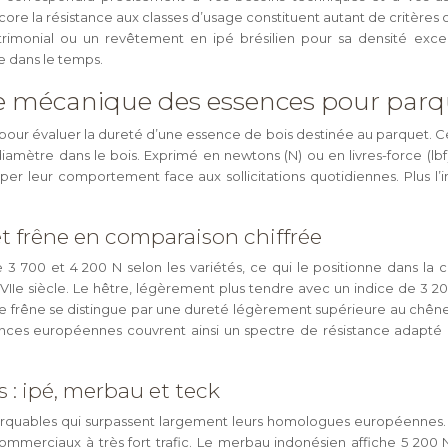
core la résistance aux classes d’usage constituent autant de critères o
trimonial ou un revêtement en ipé brésilien pour sa densité exce
 dans le temps.
nce mécanique des essences pour parq
le pour évaluer la dureté d’une essence de bois destinée au parquet. C
iamètre dans le bois. Exprimé en newtons (N) ou en livres-force (lb
er leur comportement face aux sollicitations quotidiennes. Plus l’in
et frêne en comparaison chiffrée
 700 et 4 200 N selon les variétés, ce qui le positionne dans la c
 XVIIe siècle. Le hêtre, légèrement plus tendre avec un indice de 3 
êne se distingue par une dureté légèrement supérieure au chêne, os
sences européennes couvrent ainsi un spectre de résistance adapté
s : ipé, merbau et teck
rquables qui surpassent largement leurs homologues européennes. L’
 commerciaux à très fort trafic. Le merbau indonésien affiche 5 20