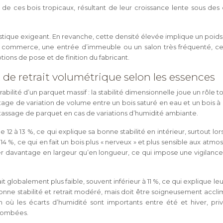
 de ces bois tropicaux, résultant de leur croissance lente sous des
que exigeant. En revanche, cette densité élevée implique un poids 
 commerce, une entrée d’immeuble ou un salon très fréquenté, ce
tions de pose et de finition du fabricant.
t de retrait volumétrique selon les essences
urabilité d’un parquet massif : la stabilité dimensionnelle joue un rôle
age de variation de volume entre un bois saturé en eau et un bois à l
u tassage de parquet en cas de variations d’humidité ambiante.
2 à 13 %, ce qui explique sa bonne stabilité en intérieur, surtout lo
 %, ce qui en fait un bois plus « nerveux » et plus sensible aux atmo
r davantage en largeur qu’en longueur, ce qui impose une vigilance p
rait globalement plus faible, souvent inférieur à 11 %, ce qui explique
bonne stabilité et retrait modéré, mais doit être soigneusement accli
où les écarts d’humidité sont importants entre été et hiver, privi
 bombées.