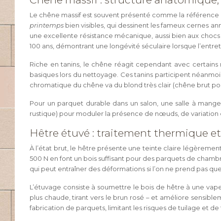
Le chêne massif est souvent présenté comme la référence a
printemps
bien visibles, qui dessinent les fameux cernes an
une excellente résistance mécanique, aussi bien aux choc
100 ans, démontrant une longévité séculaire lorsque l’entreti
Riche en tanins, le chêne réagit cependant avec certains mé
basiques lors du nettoyage. Ces tanins participent néanmoins
chromatique du chêne va du blond très clair (chêne brut pon
Pour un parquet durable dans un salon, une salle à manger o
rustique) pour moduler la présence de nœuds, de variation d
Hêtre étuvé : traitement thermique et 
À l’état brut, le hêtre présente une teinte claire légèremen
500 N en font un bois suffisant pour des parquets de chambr
qui peut entraîner des déformations si l’on ne prend pas que
L’étuvage consiste à soumettre le bois de hêtre à une vap
plus chaude, tirant vers le brun rosé – et améliore sensiblem
fabrication de parquets, limitant les risques de tuilage et de