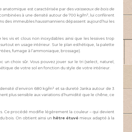
re anatomique est caractérisée par des
vaisseaux de bois de
s, combinées à une densité autour de 700 kg/m³, lui confèrent
ans des immeubles haussmanniens dépassent aujourd’hui les
les vis et clous non inoxydables ainsi que les lessives trop
urtout en usage intérieur. Sur le plan esthétique, la palette
eintées, fumage à l’ammoniaque, brossage).
un choix sûr. Vous pouvez jouer sur le tri (select, naturel,
ique de votre sol en fonction du style de votre intérieur.
Sa densité d’environ 680 kg/m³ et sa dureté Janka autour de 3
ent plus sensible aux variations d’humidité que le chêne, ce
rs. Ce procédé modifie légèrement la couleur – qui devient
 du bois. On obtient ainsi un
hêtre étuvé
mieux adapté à la