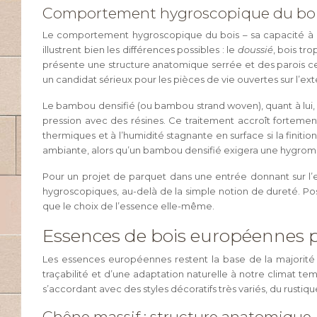
Comportement hygroscopique du bois
Le comportement hygroscopique du bois – sa capacité à abs
illustrent bien les différences possibles : le
doussié
, bois tr
présente une structure anatomique serrée et des parois cellu
un candidat sérieux pour les pièces de vie ouvertes sur l’ex
Le bambou densifié (ou bambou strand woven), quant à lui,
pression avec des résines. Ce traitement accroît fortement
thermiques et à l’humidité stagnante en surface si la finit
ambiante, alors qu’un bambou densifié exigera une hygrométr
Pour un projet de parquet dans une entrée donnant sur l’
hygroscopiques, au-delà de la simple notion de dureté. Po
que le choix de l’essence elle-même.
Essences de bois européennes po
Les essences européennes restent la base de la majorité d
traçabilité et d’une adaptation naturelle à notre climat te
s’accordant avec des styles décoratifs très variés, du rus
Chêne massif : structure anatomique, 