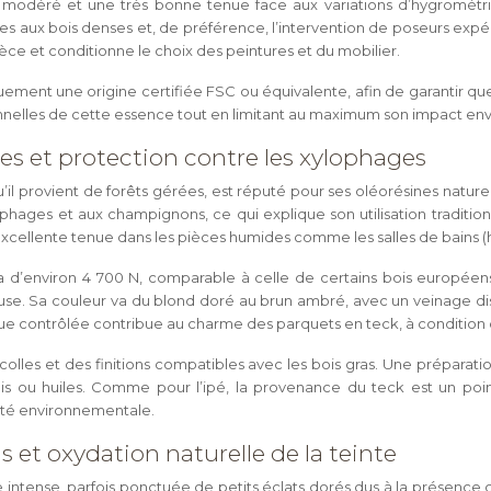
ait modéré et une très bonne tenue face aux variations d’hygrométr
es aux bois denses et, de préférence, l’intervention de poseurs expéri
èce et conditionne le choix des peintures et du mobilier.
quement une origine certifiée FSC ou équivalente, afin de garantir qu
onnelles de cette essence tout en limitant au maximum son impact en
les et protection contre les xylophages
’il provient de forêts gérées, est réputé pour ses oléorésines nature
ophages et aux champignons, ce qui explique son utilisation traditi
excellente tenue dans les pièces humides comme les salles de bains (
 d’environ 4 700 N, comparable à celle de certains bois européens 
use. Sa couleur va du blond doré au brun ambré, avec un veinage di
tique contrôlée contribue au charme des parquets en teck, à condition
colles et des finitions compatibles avec les bois gras. Une préparat
 ou huiles. Comme pour l’ipé, la provenance du teck est un point c
lité environnementale.
 et oxydation naturelle de la teinte
intense, parfois ponctuée de petits éclats dorés dus à la présence