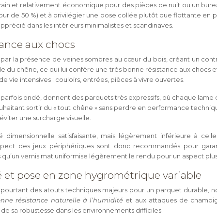
rain et relativement économique pour des pièces de nuit ou un burea
ur de 50 %) et à privilégier une pose collée plutôt que flottante en 
pprécié dans les intérieurs minimalistes et scandinaves.
stance aux chocs
ue par la présence de veines sombres au cœur du bois, créant un contr
le du chêne, ce qui lui confère une très bonne résistance aux chocs e
 vie intensives : couloirs, entrées, pièces à vivre ouvertes.
ais parfois ondé, donnent des parquets très expressifs, où chaque lame
 souhaitant sortir du « tout chêne » sans perdre en performance techni
éviter une surcharge visuelle.
ité dimensionnelle satisfaisante, mais légèrement inférieure à c
respect des jeux périphériques sont donc recommandés pour garant
is qu’un vernis mat uniformise légèrement le rendu pour un aspect plu
é et pose en zone hygrométrique variable
e pourtant des atouts techniques majeurs pour un parquet durable, 
nne résistance naturelle à l’humidité
et aux attaques de champignon
de sa robustesse dans les environnements difficiles.