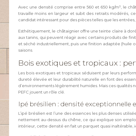
Avec une densité comprise entre 560 et 650 kg/m³, le châta
travaille moins en largeur et subit des retraits modérés, c
candidat intéressant pour des pièces telles que les entrées
Esthétiquement, le châtaignier offre une teinte claire à doré
aux tanins, qui peuvent réagir avec certains produits de fin
et séché industriellement, puis une finition adaptée (huile o
saisons.
Bois exotiques et tropicaux : p
Les bois exotiques et tropicaux séduisent par leurs perfor
dureté élevée et leur durabilité naturelle en font des esse
d’environnements légèrement humides. Mais ces qualités ne doi
PEFC jouent un rôle clé.
Ipé brésilien : densité exceptionnelle 
L’ipé brésilien est l’une des essences les plus denses util
nettement au-dessus du chêne, ce qui explique son emploi f
intérieur, cette densité en fait un parquet quasi inaltérable,