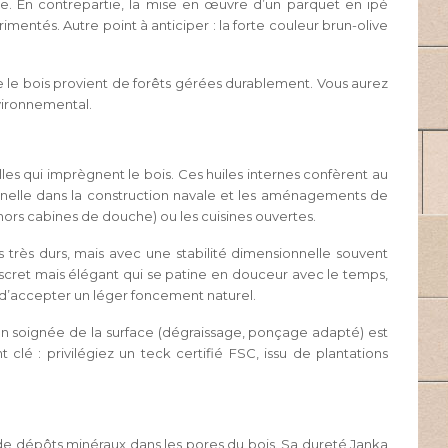
ie. En contrepartie, la mise en œuvre d’un parquet en ipé
mentés. Autre point à anticiper : la forte couleur brun-olive
e le bois provient de forêts gérées durablement. Vous aurez
vironnemental.
lles qui imprègnent le bois. Ces huiles internes confèrent au
onnelle dans la construction navale et les aménagements de
hors cabines de douche) ou les cuisines ouvertes.
très durs, mais avec une stabilité dimensionnelle souvent
scret mais élégant qui se patine en douceur avec le temps,
 d’accepter un léger foncement naturel.
ion soignée de la surface (dégraissage, ponçage adapté) est
lé : privilégiez un teck certifié FSC, issu de plantations
 de dépôts minéraux dans les pores du bois. Sa dureté Janka