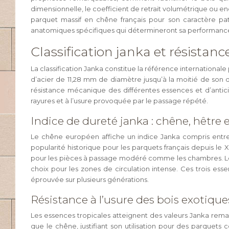
dimensionnelle, le coefficient de retrait volumétrique ou en
parquet massif en chêne français pour son caractère pa
anatomiques spécifiques qui détermineront sa performance
Classification janka et résista
La classification Janka constitue la référence internationa
d’acier de 11,28 mm de diamètre jusqu’à la moitié de son d
résistance mécanique des différentes essences et d’anticip
rayures et à l’usure provoquée par le passage répété.
Indice de dureté janka : chêne, hêtre 
Le chêne européen affiche un indice Janka compris entre 3
popularité historique pour les parquets français depuis le
pour les pièces à passage modéré comme les chambres. Le fr
choix pour les zones de circulation intense. Ces trois es
éprouvée sur plusieurs générations.
Résistance à l’usure des bois exotique
Les essences tropicales atteignent des valeurs Janka rema
que le chêne, justifiant son utilisation pour des parquets