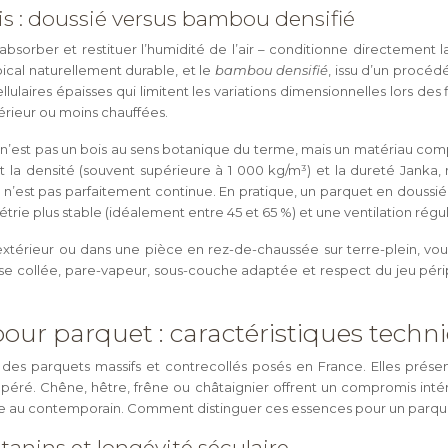
 : doussié versus bambou densifié
orber et restituer l’humidité de l’air – conditionne directement l
opical naturellement durable, et le
bambou densifié
, issu d’un procédé
laires épaisses qui limitent les variations dimensionnelles lors des 
térieur ou moins chauffées.
 n’est pas un bois au sens botanique du terme, mais un matériau c
 la densité (souvent supérieure à 1 000 kg/m³) et la dureté Janka,
ion n’est pas parfaitement continue. En pratique, un parquet en doussi
ie plus stable (idéalement entre 45 et 65 %) et une ventilation régul
extérieur ou dans une pièce en rez-de-chaussée sur terre-plein, 
se collée, pare-vapeur, sous-couche adaptée et respect du jeu pér
ur parquet : caractéristiques techni
es parquets massifs et contrecollés posés en France. Elles présen
mpéré. Chêne, hêtre, frêne ou châtaignier offrent un compromis intére
tique au contemporain. Comment distinguer ces essences pour un parq
tanins et longévité séculaire