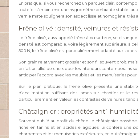
En pratique, si vous recherchez un parquet clair, contempo
toutefois à maintenir une hygrométrie ambiante stable (auto
vernie mate soulignera son aspect lisse et homogène, très a
Frêne olivé : densité, veinures et rési
Le frêne olivé, aussi appelé frêne à cœur brun, se disting
densité est comparable, voire légèrement supérieure, à cel
500 N, le frêne olivé est particulièrement adapté aux zones de
Son grain relativement grossier et son fil souvent droit, m
en fait un allié de choix pour les intérieurs contemporains
anticiper l’accord avec les meubles et les menuiseries pour 
Sur le plan pratique, le frêne olivé présente une stabil
d’acclimatation suffisant des lames sur chantier et le 
particulièrement en valeur les contrastes de veinures, tand
Châtaignier : propriétés anti-humidit
Souvent oublié au profit du chêne, le châtaignier possèd
riche en tanins et en acides ellagiques lui confère une
bo
charpentes et les menuiseries extérieures, ce qui témoigne 