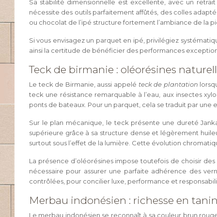
Sa stabilité dimensionnelle est excellente, avec un retr
nécessite des outils parfaitement affûtés, des colles adapté
ou chocolat de l’ipé structure fortement l’ambiance de la pi
Si vous envisagez un parquet en ipé, privilégiez systémati
ainsi la certitude de bénéficier des performances excepti
Teck de birmanie : oléorésines naturel
Le teck de Birmanie, aussi appelé
teck de plantation
lorsqu
teck une résistance remarquable à l’eau, aux insectes xyl
ponts de bateaux. Pour un parquet, cela se traduit par une 
Sur le plan mécanique, le teck présente une dureté Janka
supérieure grâce à sa structure dense et légèrement huile
surtout sous l’effet de la lumière. Cette évolution chroma
La présence d’oléorésines impose toutefois de choisir des 
nécessaire pour assurer une parfaite adhérence des vernis
contrôlées, pour concilier luxe, performance et responsabi
Merbau indonésien : richesse en tanins
Le merbau indonésien se reconnaît à sa couleur brun rouge 