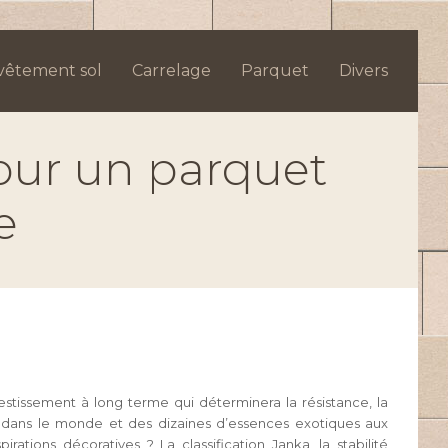
vêtement sol
Carrelage
Parquet
Divers
pour un parquet
e
estissement à long terme qui déterminera la résistance, la
s dans le monde et des dizaines d’essences exotiques aux
tions décoratives ? La classification Janka, la stabilité