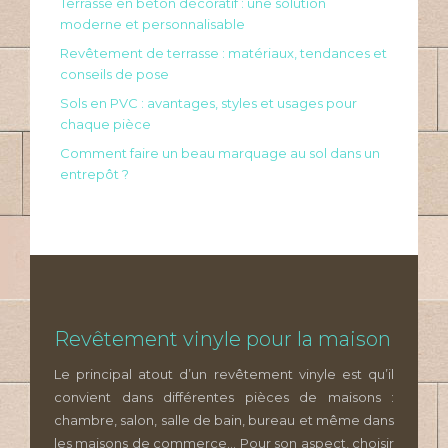
Terrasse en béton décoratif : une solution
moderne et personnalisable
Revêtement de terrasse : matériaux, tendances et
conseils de pose
Sols en PVC : avantages, styles et usages pour
chaque pièce
Comment faire un beau marquage au sol dans un
entrepôt ?
Revêtement vinyle pour la maison
Le principal atout d’un revêtement vinyle est qu’il
convient dans différentes pièces de maisons :
chambre, salon, salle de bain, bureau et même dans
les maisons de commerce… Pour son aspect, choisir