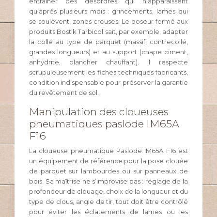
entraîner des désordres qui n’apparaissent
qu’après plusieurs mois : grincements, lames qui
se soulèvent, zones creuses. Le poseur formé aux
produits Bostik Tarbicol sait, par exemple, adapter
la colle au type de parquet (massif, contrecollé,
grandes longueurs) et au support (chape ciment,
anhydrite, plancher chauffant). Il respecte
scrupuleusement les fiches techniques fabricants,
condition indispensable pour préserver la garantie
du revêtement de sol.
Manipulation des cloueuses
pneumatiques paslode IM65A
F16
La cloueuse pneumatique Paslode IM65A F16 est
un équipement de référence pour la pose clouée
de parquet sur lambourdes ou sur panneaux de
bois. Sa maîtrise ne s’improvise pas : réglage de la
profondeur de clouage, choix de la longueur et du
type de clous, angle de tir, tout doit être contrôlé
pour éviter les éclatements de lames ou les