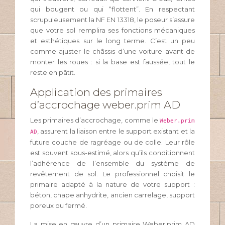
qui bougent ou qui “flottent”. En respectant
scrupuleusement la NF EN 13318, le poseur s’assure
que votre sol remplira ses fonctions mécaniques
et esthétiques sur le long terme. C’est un peu
comme ajuster le châssis d’une voiture avant de
monter les roues : si la base est faussée, tout le
reste en pâtit.
Application des primaires
d’accrochage weber.prim AD
Les primaires d’accrochage, comme le
Weber.prim
, assurent la liaison entre le support existant et la
AD
future couche de ragréage ou de colle. Leur rôle
est souvent sous-estimé, alors qu’ils conditionnent
l’adhérence de l’ensemble du système de
revêtement de sol. Le professionnel choisit le
primaire adapté à la nature de votre support :
béton, chape anhydrite, ancien carrelage, support
poreux ou fermé.
La mise en œuvre d’un primaire Weber.prim AD